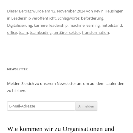
Dieser Beitrag wurde am
12. November 2024
von
Kevin Heusinger
in
Leadership
veröffentlicht. Schlagworte:
beförderung
,
Digitalisierung
,
karriere
,
leadership
,
machine learning
,
mittelstand
,
office
,
team
,
teamleading
,
tertiärer sektor
,
transformation
.
NEWSLETTER
Melden Sie sich zu unserem Newsletter an, um auf dem Laufenden
zu bleiben.
Wie kommen wir zu Organisationen und