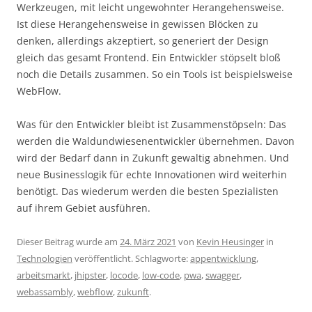
Werkzeugen, mit leicht ungewohnter Herangehensweise.
Ist diese Herangehensweise in gewissen Blöcken zu
denken, allerdings akzeptiert, so generiert der Design
gleich das gesamt Frontend. Ein Entwickler stöpselt bloß
noch die Details zusammen. So ein Tools ist beispielsweise
WebFlow.
Was für den Entwickler bleibt ist Zusammenstöpseln: Das
werden die Waldundwiesenentwickler übernehmen. Davon
wird der Bedarf dann in Zukunft gewaltig abnehmen. Und
neue Businesslogik für echte Innovationen wird weiterhin
benötigt. Das wiederum werden die besten Spezialisten
auf ihrem Gebiet ausführen.
Dieser Beitrag wurde am
24. März 2021
von
Kevin Heusinger
in
Technologien
veröffentlicht. Schlagworte:
appentwicklung
,
arbeitsmarkt
,
jhipster
,
locode
,
low-code
,
pwa
,
swagger
,
webassambly
,
webflow
,
zukunft
.