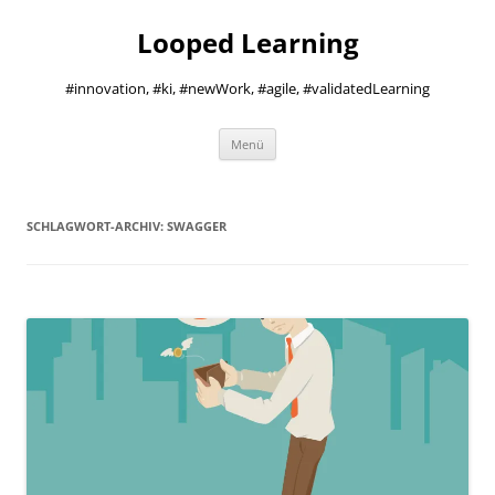
Zum
Inhalt
Looped Learning
springen
#innovation, #ki, #newWork, #agile, #validatedLearning
Menü
SCHLAGWORT-ARCHIV:
SWAGGER