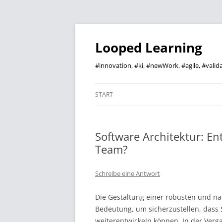
Zum
Inhalt
springen
Looped Learning
#innovation, #ki, #newWork, #agile, #vali
START
Software Architektur: En
Team?
Schreibe eine Antwort
Die Gestaltung einer robusten und na
Bedeutung, um sicherzustellen, dass S
weiterentwickeln können. In der Verg