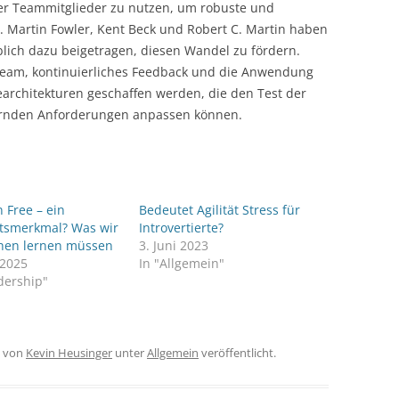
 der Teammitglieder zu nutzen, um robuste und
n. Martin Fowler, Kent Beck und Robert C. Martin haben
lich dazu beigetragen, diesen Wandel zu fördern.
eam, kontinuierliches Feedback und die Anwendung
architekturen geschaffen werden, die den Test der
dernden Anforderungen anpassen können.
 Free – ein
Bedeutet Agilität Stress für
ätsmerkmal? Was wir
Introvertierte?
hen lernen müssen
3. Juni 2023
i 2025
In "Allgemein"
dership"
von
Kevin Heusinger
unter
Allgemein
veröffentlicht.