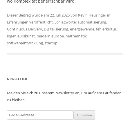
wo Komplexität beherrschbar wird.
Dieser Beitrag wurde am
22. Juli 2025
von
Kevin Heusinger
in
Erfahrungen
veröffentlicht. Schlagworte:
automatisierung
,
Continuous Delivery
,
Digitalisierung
,
energiewende
,
fehlerkultur
,
ingenieurskunst
,
made in europe
,
mathematik
,
softwareentwicklung
,
startup
.
NEWSLETTER
Melden Sie sich zu unserem Newsletter an, um auf dem Laufenden
zu bleiben.