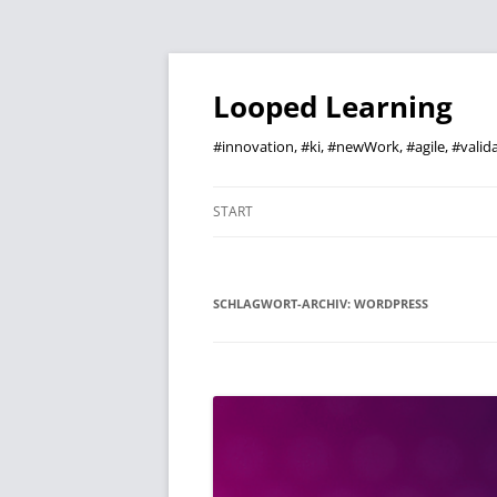
Zum
Inhalt
springen
Looped Learning
#innovation, #ki, #newWork, #agile, #vali
START
SCHLAGWORT-ARCHIV:
WORDPRESS