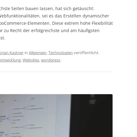
chste Seiten bauen lassen, hat sich getäuscht:
ebfunktionalitäten, sei es das Erstellen dynamischer
ooCommerce-Elementen. Diese extrem hohe Flexibilität
r zu Recht der erfolgreichste und am häufigsten
st.
orian Kastner
in
Allgemein
,
Technologien
veröffentlicht.
entwicklung
,
Websites
,
wordpress
.