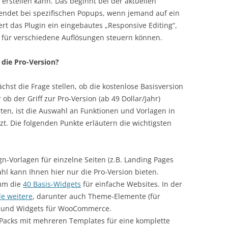
erstellen kann. Das beginnt bei der aktuellen
endet bei spezifischen Popups, wenn jemand auf ein
ert das Plugin ein eingebautes „Responsive Editing“,
 für verschiedene Auflösungen steuern können.
 die Pro-Version?
chst die Frage stellen, ob die kostenlose Basisversion
ob der Griff zur Pro-Version (ab 49 Dollar/Jahr)
arten, ist die Auswahl an Funktionen und Vorlagen in
zt. Die folgenden Punkte erläutern die wichtigsten
n-Vorlagen für einzelne Seiten (z.B. Landing Pages
hl kann Ihnen hier nur die Pro-Version bieten.
 um die
40 Basis-Widgets
für einfache Websites. In der
e weitere
, darunter auch Theme-Elemente (für
.) und Widgets für WooCommerce.
-Packs mit mehreren Templates für eine komplette